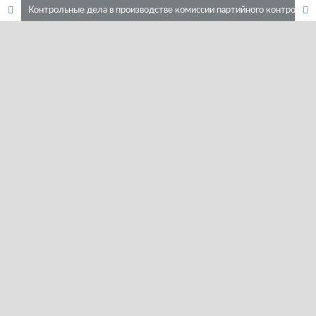
Контрольные дела в производстве комиссии партийного контроля при ЦК ВКП(Б) по Краснодарскому краю. 1937–1938 гг.