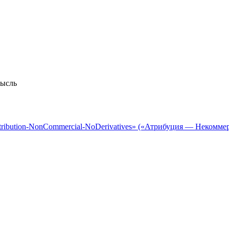
мысль
tribution-NonCommercial-NoDerivatives» («Атрибуция — Некомме