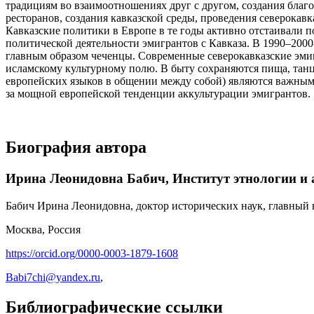
традициям во взаимоотношениях друг с другом, создания благ
ресторанов, создания кавказской среды, проведения северокав
Кавказские политики в Европе в те годы активно отстаивали 
политической деятельности эмигрантов с Кавказа. В 1990–2000
главным образом чеченцы. Современные северокавказские эмиг
исламскому культурному полю. В быту сохраняются пища, танц
европейских языков в общении между собой) являются важным к
за мощной европейской тенденции аккультурации эмигрантов.
Биография автора
Ирина Леонидовна Бабич,
Институт этнологии и
Бабич Ирина Леонидовна, доктор исторических наук, главный
Москва, Россия
https://orcid.org/0000-0003-1879-1608
Babi7chi@yandex.ru
,
Библиографические ссылки