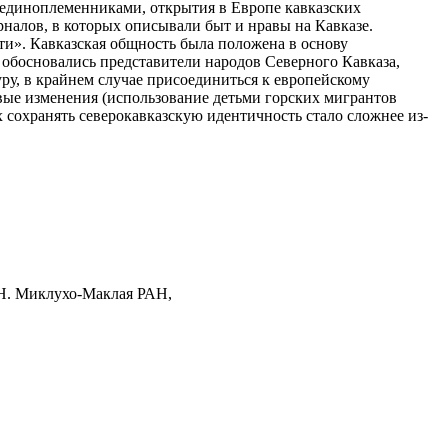
 единоплеменниками, открытия в Европе кавказских
рналов, в которых описывали быт и нравы на Кавказе.
ти». Кавказская общность была положена в основу
е обосновались представители народов Северного Кавказа,
ру, в крайнем случае присоединиться к европейскому
овые изменения (использование детьми горских мигрантов
 сохранять северокавказскую идентичность стало сложнее из-
.Н. Миклухо-Маклая РАН,