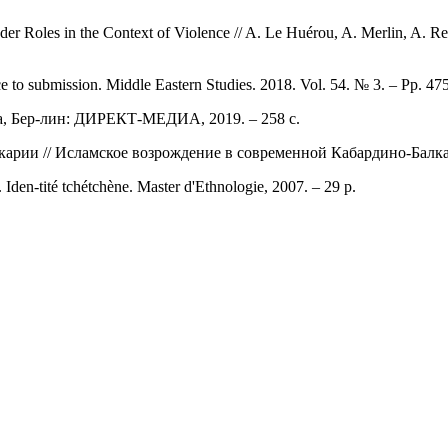
 Roles in the Context of Violence // A. Le Huérou, A. Merlin, A. 
nce to submission. Middle Eastern Studies. 2018. Vol. 54. № 3. – Pp. 47
а, Бер-лин: ДИРЕКТ-МЕДИА, 2019. – 258 с.
рии // Исламское возрождение в современной Кабардино-Балкари
e. Iden-tité tchétchène. Master d'Ethnologie, 2007. – 29 p.