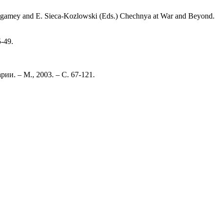
Regamey and E. Sieca-Kozlowski (Eds.) Chechnya at War and Beyond.
5-49.
и. – М., 2003. – С. 67-121.