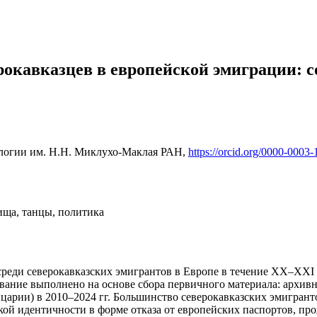
рокавказцев в европейской эмиграции: 
ологии им. Н.Н. Миклухо-Маклая РАН,
https://orcid.org/0000-0003
пища, танцы, политика
среди северокавказских эмигрантов в Европе в течение ХХ–ХХI 
вание выполнено на основе сбора первичного материала: архивн
рии) в 2010–2024 гг. Большинство северокавказских эмигрантов
ой идентичности в форме отказа от европейских паспортов, пр