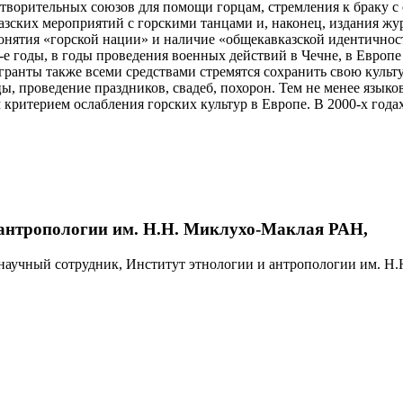
отворительных союзов для помощи горцам, стремления к браку с
казских мероприятий с горскими танцами и, наконец, издания жу
понятия «горской нации» и наличие «общекавказской идентичнос
-е годы, в годы проведения военных действий в Чечне, в Европ
ранты также всеми средствами стремятся сохранить свою культу
ы, проведение праздников, свадеб, похорон. Тем не менее язык
ритерием ослабления горских культур в Европе. В 2000-х годах
 антропологии им. Н.Н. Миклухо-Маклая РАН,
 научный сотрудник, Институт этнологии и антропологии им. Н