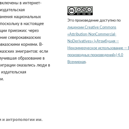
 включены в интернет-
 издательская
ранения национальных
Это произведение доступно по
 поскольку в настоящее
лицензии Creative Commons
ции приезжих: через
«Attribution-NonCommercial-
ние северокавказских
NoDerivatives» («Атрибуция —
авказскими корнями. В-
Некоммерческое использование — 
казских эмигрантов: если
производных произведений») 4.0
олучившая образование в
Всемирная
.
миграции оказались люди в
 издательская
и.
и и антропологии им.