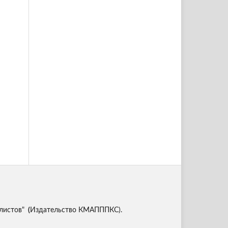
листов"
(
Издательство КМАПППКС).