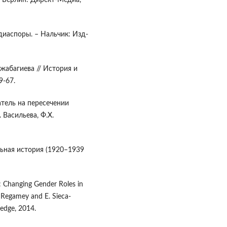
– Берлин: Директ-Медиа,
диаспоры. – Нальчик: Изд-
жабагиева // История и
9-67.
атель на пересечении
. Васильева, Ф.Х.
льная история (1920–1939
 Changing Gender Roles in
. Regamey and E. Sieca-
edge, 2014.