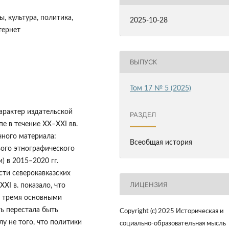
ы, культура, политика,
2025-10-28
тернет
ВЫПУСК
Том 17 № 5 (2025)
арактер издательской
РАЗДЕЛ
е в течение ХХ–ХХI вв.
чного материала:
Всеобщая история
вого этнографического
 в 2015–2020 гг.
сти северокавказских
ЛИЦЕНЗИЯ
ХI в. показало, что
с тремя основными
ть перестала быть
Copyright (c) 2025 Историческая и
у не того, что политики
социально-образовательная мысль