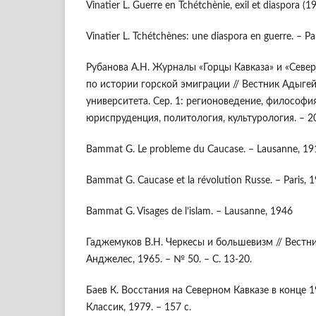
Vinatier L. Guerre en Tchétchènie, exil et diaspora (
Vinatier L. Tchétchènes: une diaspora en guerre. – Pa
Рубанова А.Н. Журналы «Горцы Кавказа» и «Север
по истории горской эмиграции // Вестник Адыге
университета. Сер. 1: регионоведение, философия
юриспруденция, политология, культурология. – 201
Bammat G. Le probleme du Caucase. – Lausanne, 19
Bammat G. Caucase et la révolution Russe. – Paris, 1
Bammat G. Visages de l’islam. – Lausanne, 1946
Гаджемуков В.Н. Черкесы и большевизм // Вестни
Анджелес, 1965. – № 50. – С. 13-20.
Баев К. Восстания на Северном Кавказе в конце 19
Классик, 1979. – 157 с.