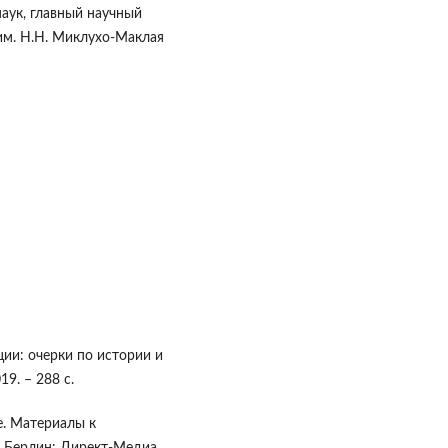
аук, главный научный
им. Н.Н. Миклухо-Маклая
ии: очерки по истории и
9. – 288 с.
е. Материалы к