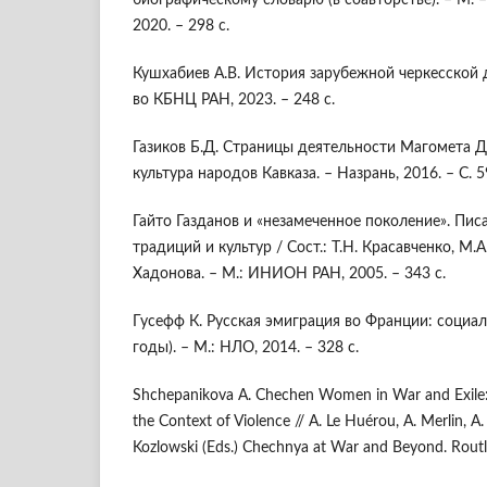
биографическому словарю (в соавторстве). – М. 
2020. – 298 с.
Кушхабиев А.В. История зарубежной черкесской 
во КБНЦ РАН, 2023. – 248 с.
Газиков Б.Д. Страницы деятельности Магомета Д
культура народов Кавказа. – Назрань, 2016. – С. 5
Гайто Газданов и «незамеченное поколение». Пис
традиций и культур / Сост.: Т.Н. Красавченко, М.А
Хадонова. – М.: ИНИОН РАН, 2005. – 343 с.
Гусефф К. Русская эмиграция во Франции: социа
годы). – М.: НЛО, 2014. – 328 с.
Shchepanikova A. Chechen Women in War and Exile:
the Context of Violence // A. Le Huérou, A. Merlin, A
Kozlowski (Eds.) Chechnya at War and Beyond. Routl