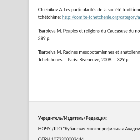
Chleinikov A. Les particularités de la société traditio
tchétchène;
http://comite-tchetchenie.org/category/a
Tsaroieva M. Peuples et religions du Caucasuse du nor
389 p.
Tsaroeiva M. Racines mesopotamiennes et anatolienn
Tchetchenes. – Paris: Riveneuve, 2008. – 329 p.
Учредитель/Издатель/Редакция
:
НОЧУ ДПО "Кубанская многопрофильная Академи
ОГРН 1072300002444