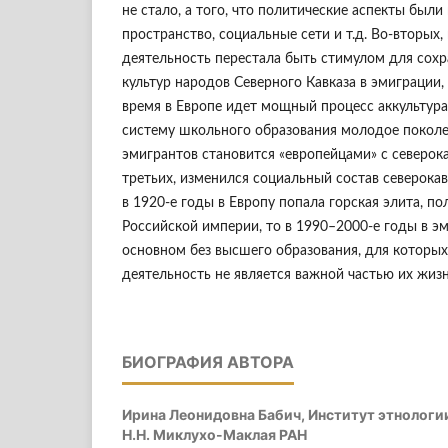
не стало, а того, что политические аспекты были
пространство, социальные сети и т.д. Во-вторых,
деятельность перестала быть стимулом для сох
культур народов Северного Кавказа в эмиграции,
время в Европе идет мощный процесс аккультура
систему школьного образования молодое поколе
эмигрантов становится «европейцами» с северок
третьих, изменился социальный состав северокав
в 1920-е годы в Европу попала горская элита, п
Российской империи, то в 1990–2000-е годы в э
основном без высшего образования, для которых
деятельность не является важной частью их жизн
БИОГРАФИЯ АВТОРА
Ирина Леонидовна Бабич,
Институт этнологи
Н.Н. Миклухо-Маклая РАН