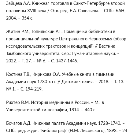
Зайцева А.А. Книжная торговля в Санкт-Петербурге второй
половины XVIII века / Отв. ред. Е.А. Савельева. – СПб.: БАН,
2004. – 354 с.
Житин Р.М., Топильский А.Г. Помещичьи библиотеки в
провинциальной культуре Центрального Черноземья (обзор
исследовательских трактовок и концепций) // Вестник
Тамбовского университета. Сер.: Гума-нитарные науки. –
2022. – Т. 27. – № 6. – С. 1437-1445.
Костина Т.В., Кирикова О.А. Учебные книги в гимназии
Академии наук 1730-х гг. // Детские чтения. – 2018. – Т. 13. –
№ 1. – С. 194-219.
Рихтер В.М. История медицины в России. – М.: в
Университетской ти-пографии, 1814. – 440 с.
Бочагов А.Д. Книжная палата Академии наук. 1728–1740. –
СПб.: ред. журн. "Библиограф" (Н.М. Лисовского), 1893. – 24