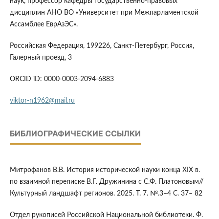
наук, профессор кафедры государственно-правовых
дисциплин АНО ВО «Университет при Межпарламентской
Ассамблее ЕврАзЭС».
Российская Федерация, 199226, Санкт-Петербург, Россия,
Галерный проезд, 3
ORCID iD: 0000-0003-2094-6883
viktor-n1962@mail.ru
БИБЛИОГРАФИЧЕСКИЕ ССЫЛКИ
Митрофанов В.В. История исторической науки конца ХIХ в.
по взаимной переписке В.Г. Дружинина с С.Ф. Платоновым//
Культурный ландшафт регионов. 2025. Т. 7. №.3–4 С. 37– 82
Отдел рукописей Российской Национальной библиотеки. Ф.