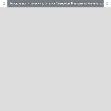
Горские политически элиты на Северном Кавказе: основные принципы формирования в ХIХ – ХХI вв.