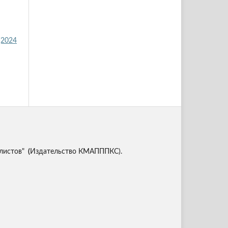
(2024
листов"
(
Издательство КМАПППКС).