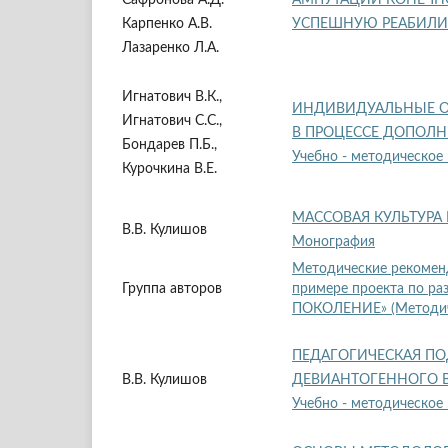
Карпенко А.В.
УСПЕШНУЮ РЕАБИЛ
Лазаренко Л.А.
Игнатович В.К.,
ИНДИВИДУАЛЬНЫЕ ОБ
Игнатович С.С.,
В ПРОЦЕССЕ ДОПОЛ
Бондарев П.Б.,
Учебно - методическое
Курочкина В.Е.
МАССОВАЯ КУЛЬТУРА
В.В. Кулишов
Монография
Методические рекоменд
Группа авторов
примере проекта по ра
ПОКОЛЕНИЕ» (Методиче
ПЕДАГОГИЧЕСКАЯ П
В.В. Кулишов
ДЕВИАНТОГЕННОГО 
Учебно - методическое