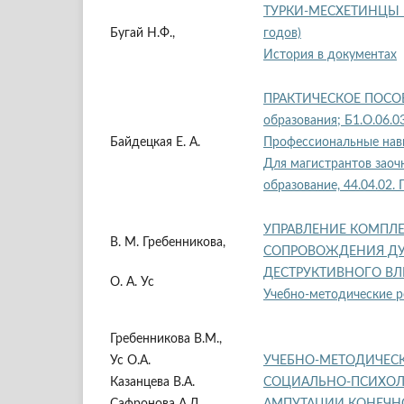
ТУРКИ-МЕСХЕТИНЦЫ В 
Бугай Н.Ф.,
годов)
История в документах
ПРАКТИЧЕСКОЕ ПОСОБИ
образования; Б1.О.06.
Байдецкая Е. А.
Профессиональные нав
Для магистрантов заоч
образование, 44.04.02.
УПРАВЛЕНИЕ КОМПЛ
В. М. Гребенникова,
СОПРОВОЖДЕНИЯ ДУ
ДЕСТРУКТИВНОГО В
О. А. Ус
Учебно-методические р
Гребенникова В.М.,
Ус О.А.
УЧЕБНО-МЕТОДИЧЕС
Казанцева В.А.
СОЦИАЛЬНО-ПСИХОЛ
Сафронова А.Д.
АМПУТАЦИИ КОНЕЧН