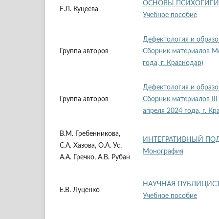
ОСНОВЫ ПСИХОГИГИ
Е.Л. Куцеева
Учебное пособие
Дефектология и образо
Группа авторов
Сборник материалов Ме
года, г. Краснодар)
Дефектология и образо
Группа авторов
Сборник материалов II
апреля 2024 года, г. Кр
В.М. Гребенникова,
ИНТЕГРАТИВНЫЙ ПОД
С.А. Хазова, О.А. Ус,
Монография
А.А. Гречко, А.В. Рубан
НАУЧНАЯ ПУБЛИЦИС
Е.В. Луценко
Учебное пособие