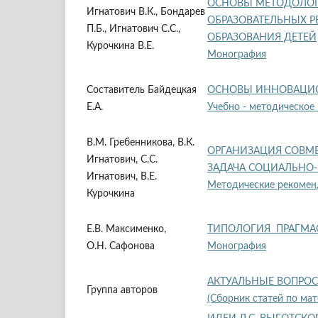
ОСНОВЫ МЕТОДОЛОГ
Игнатович В.К., Бондарев
ОБРАЗОВАТЕЛЬНЫХ Р
П.Б., Игнатович С.С.,
ОБРАЗОВАНИЯ ДЕТЕЙ
Курочкина В.Е.
Монография
Составитель Байдецкая
ОСНОВЫ ИННОВАЦИО
Е.А.
Учебно - методическое
В.М. Гребенникова, В.К.
ОРГАНИЗАЦИЯ СОВМЕ
Игнатович, С.С.
ЗАДАЧА СОЦИАЛЬНО
Игнатович, В.Е.
Методические рекомен
Курочкина
Е.В. Максименко,
ТИПОЛОГИЯ ПРАГМАС
О.Н. Сафонова
Монография
АКТУАЛЬНЫЕ ВОПРОС
Группа авторов
(Сборник статей по ма