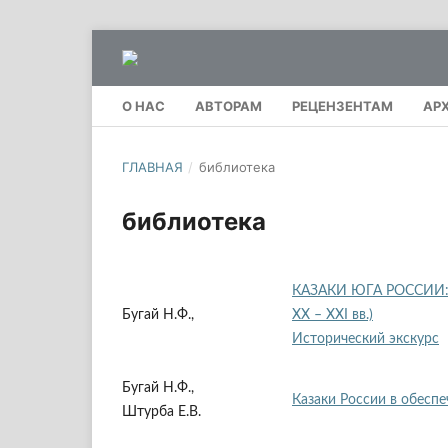
О НАС
АВТОРАМ
РЕЦЕНЗЕНТАМ
АР
ГЛАВНАЯ
/
библиотека
библиотека
КАЗАКИ ЮГА РОССИИ: к
Бугай Н.Ф.,
ХХ – ХХI вв.)
Исторический экскурс
Бугай Н.Ф.,
Казаки России в обеспе
Штурба Е.В.