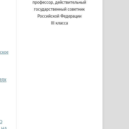
профессор, действительный
государственный советник
Российской Федерации
III класса
еское
ИЯХ
О
 НА