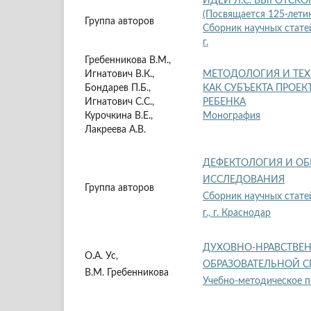
ИДЕИ Л.С. ВЫГОТСК
(Посвящается 125-летию
Группа авторов
Сборник научных стате
г.
Гребенникова В.М.,
Игнатович В.К.,
МЕТОДОЛОГИЯ И ТЕ
Бондарев П.Б.,
КАК СУБЪЕКТА ПРОЕ
Игнатович С.С.,
РЕБЕНКА
Курочкина В.Е.,
Монография
Лакреева А.В.
ДЕФЕКТОЛОГИЯ И ОБ
ИССЛЕДОВАНИЯ
Группа авторов
Сборник научных стате
г., г. Краснодар
ДУХОВНО-НРАВСТВЕ
О.А. Ус,
ОБРАЗОВАТЕЛЬНОЙ С
В.М. Гребенникова
Учебно-методическое 