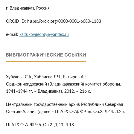
г. Владикавказ, Россия
ORCID ID: https://orcid.org/0000-0001-6680-1183
e-mail:
kaitukovgeorgy@yandex.ru
БИБЛИОГРАФИЧЕСКИЕ ССЫЛКИ
Хубулова С.А., Хаблиева Л.Ч., Батыров А.Е.
Орджоникидзевский (Владикавказский) комитет обороны.
1941–1944 гг. – Владикавказ, 2012. – 216 с.
Центральный государственный архив Республики Северная
Осетия–Алания (далее – ЦГА РСО-А). ФР.56. Оп.2. Л.44. Л.25.
ЦГА РСО-А. ФР.56. Оп.2. Д.43. Л.18.