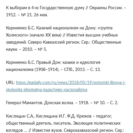
К выборам в 4-ю Государственную думу // Окраины России. –
1912. – № 21. 26 мая.
Корниенко Б.С. Казачий национализм на Дону: «группа
Холмского» (начало ХХ века) // Известия высших учебных
заведений. Северо-Кавказский регион. Сер.: Общественные
науки. – 2010. – № 5.
Корниенко Б.С. Правый Дон: казаки и идеология
национализма (1908–1914). – СПб., 2013. – С. 13.
URL:
https://eadaily.com/ru/news/2018/05/19/potomki-ilinoya-i-
skolopita-ideologiya-kazachego-nacionalizma
Генерал Мамантов. Донская волна. – 1918. – № 10. – С. 2.
Кислицын С.А., Кислицына И.Г. Ф.Д. Крюков – педагог,
общественный деятель, писатель. Эволюция политических
взглядов … // Известия вузов. Севроказвказский регион. Сер.: