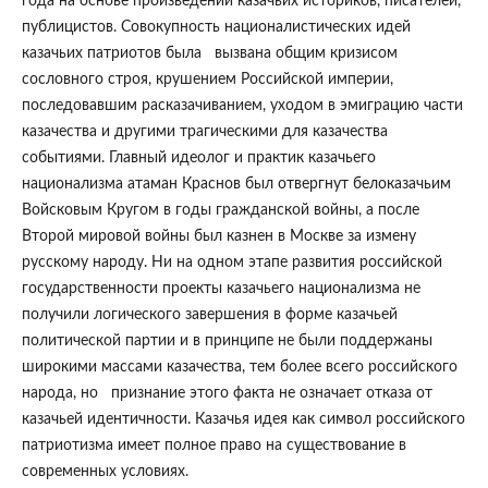
года на основе произведений казачьих историков, писателей,
публицистов. Совокупность националистических идей
казачьих патриотов была вызвана общим кризисом
сословного строя, крушением Российской империи,
последовавшим расказачиванием, уходом в эмиграцию части
казачества и другими трагическими для казачества
событиями. Главный идеолог и практик казачьего
национализма атаман Краснов был отвергнут белоказачьим
Войсковым Кругом в годы гражданской войны, а после
Второй мировой войны был казнен в Москве за измену
русскому народу. Ни на одном этапе развития российской
государственности проекты казачьего национализма не
получили логического завершения в форме казачьей
политической партии и в принципе не были поддержаны
широкими массами казачества, тем более всего российского
народа, но признание этого факта не означает отказа от
казачьей идентичности. Казачья идея как символ российского
патриотизма имеет полное право на существование в
современных условиях.