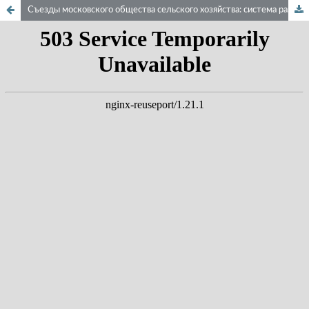
Съезды московского общества сельского хозяйства: система развития аграрных преобразований. XIX – начало XX в..