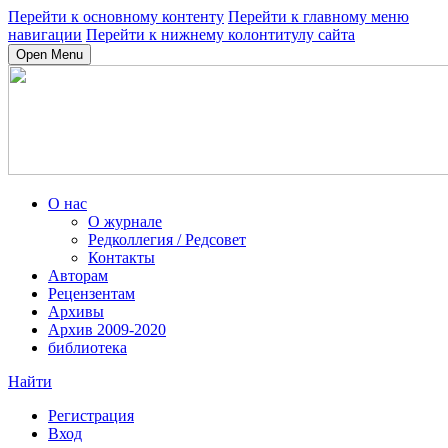
Перейти к основному контенту
Перейти к главному меню
навигации
Перейти к нижнему колонтитулу сайта
Open Menu
О нас
О журнале
Редколлегия / Редсовет
Контакты
Авторам
Рецензентам
Архивы
Архив 2009-2020
библиотека
Найти
Регистрация
Вход