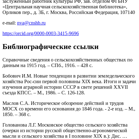
заслуженный работник культуры РФ, зав. отделом ФГБНУ
«Центральная научная сельскохозяйственная библиотека»,
Орликов пер., д. 3Б, г. Москва, Российская Федерация, 107140
e-mail:
nva@cnshb.ru
https://orcid.org/0000-0003-3415-9696
Библиографические ссылки
Справочные сведения о сельскохозяйственных обществах по
данным на 1915 год. – СПб., 1916. – 428 с.
Бобович И.М. Новые тенденции в развитии земледельческого
хозяйства Рос-сии первой половины XIX века. Итоги и задачи
изучения аграрной истории СССР в свете решений XXVII
съезда КПСС. – М., 1986. – С. 126-128.
Маслов С.А. Историческое обозрение действий и трудов
МОСХ со времени его основания до 1846 года. - 2-е изд. – М.,
1850. – 368 с.
Голованова Л.Г. Московское общество сельского хозяйства
(очерки из истории русской общественно-агрономической
мысли и сельского хозяйства в I половине XIX в.): Дис. …