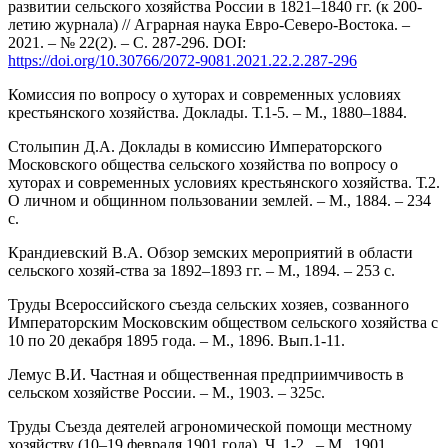
развитии сельского хозяйства России в 1821–1840 гг. (к 200-
летию журнала) // Аграрная наука Евро-Северо-Востока. –
2021. – № 22(2). – C. 287-296. DOI:
https://doi.org/10.30766/2072-9081.2021.22.2.287-296
Комиссия по вопросу о хуторах и современных условиях
крестьянского хозяйства. Доклады. Т.1-5. – М., 1880–1884.
Столыпин Д.А. Доклады в комиссию Императорского
Московского общества сельского хозяйства по вопросу о
хуторах и современных условиях крестьянского хозяйства. Т.2.
О личном и общинном пользовании землей. – М., 1884. – 234
с.
Крандиевский В.А. Обзор земских мероприятий в области
сельского хозяй-ства за 1892–1893 гг. – М., 1894. – 253 с.
Труды Всероссийского съезда сельских хозяев, созванного
Императорским Московским обществом сельского хозяйства с
10 по 20 декабря 1895 года. – М., 1896. Вып.1-11.
Лемус В.И. Частная и общественная предприимчивость в
сельском хозяйстве России. – М., 1903. – 325с.
Труды Съезда деятелей агрономической помощи местному
хозяйству (10–19 февраля 1901 года). Ч. 1-2 . – М., 1901.