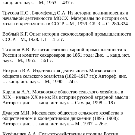
канд. ист. наук. – М., 1953. – 437 с.
Трусова Н.С., Блюмфельд О.А. Из истории возникновения и
начальной деятельности МОСХ. Материалы по истории сел.
хоз-ва и крестьянства в СССР. – М., 1959. Сб. 3. – С. 280-324.
Воблый К.Г. Опыт истории свеклосахарной промышленности
СССР. – М., 1928. Т.1. – 412 с.
Тихонов В.В. Развитие свеклосахарной промышленности в
России и комитет сахароваров до 1861 года: Дис. ... канд. ист.
наук. – М., 1955. – 561 с.
Нохрина В.А. Издательская деятельность Московского
общества сельского хозяйства (1820–1917 гг.): Автореф. дис.
… канд. ист. наук. – М., 1990. – 24 с.
Карлина А.А. Московское общество сельского хозяйства в
XIX – начале XX ве-ка: Из истории русской аграрной мысли:
Автореф. дис. … канд. ист. наук. – Самара, 1998. – 18 с.
Дударев М.И. Московское общество сельского хозяйства в
общественном и кооперативном движении (1895–1908):
Автореф. дис. … канд. ист. наук. – М., 1997. – 26 с.
Курёнышев А.А. Сельскохозяйственная столица России.