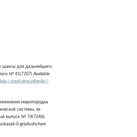
е шансы для дальнейшего
пуск № 41(7207) Available
u-i-rossii-procvetaniia-i-
 изменения миропорядка
ической системы, ее
ный выпуск № 74(7240),
rasskazali-0-griadushchem