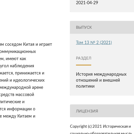
2021-04-29
ВЫПУСК
Том 13 № 2 (2021)
им соседом Китая и играет
коммуникационных
РАЗДЕЛ
ем, имеют как
 угол наблюдения
жается, принижается и
История международных
ений и идеологических
отношений и внешней
политики
 международной арене
средств массовой
литические и
ется информации о
ЛИЦЕНЗИЯ
е между Китаем и
Copyright (c) 2021 Историческая и
социально-образовательная мысль