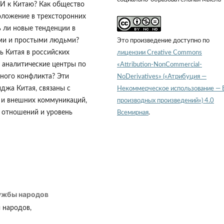
И к Китаю? Как общество
оложение в трехсторонних
 ли новые тенденции в
ми и простыми людьми?
Это произведение доступно по
ь Китая в российских
лицензии Creative Commons
аналитические центры по
«Attribution-NonCommercial-
ного конфликта? Эти
NoDerivatives» («Атрибуция —
джа Китая, связаны с
Некоммерческое использование — 
 и внешних коммуникаций,
производных произведений») 4.0
х отношений и уровень
Всемирная
.
ужбы народов
 народов,