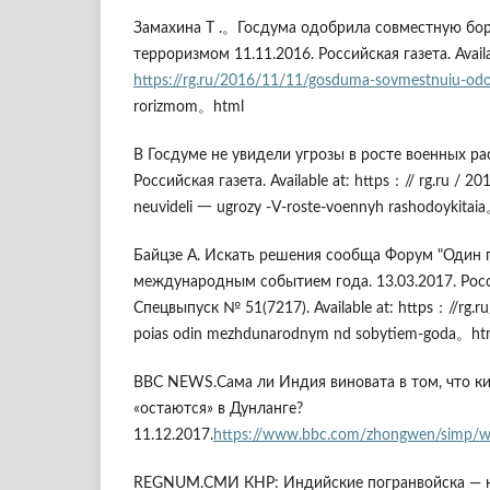
Замахина Т .。Госдума одобрила совместную бор
терроризмом 11.11.2016. Российская газета. Availa
https://rg.ru/2016/11/11/gosduma-sovmestnuiu-odo
rorizmom。html
В Госдуме не увидели угрозы в росте военных рас
Российская газета. Available at: https：// rg.ru / 
neuvideli ⼀ ugrozy -V-roste-voennyh rashodoykitai
Байцзе A. Искать решения сообща Форум "Один п
международным событием года. 13.03.2017. Росс
Спецвыпуск № 51(7217). Available at: https：//rg.r
poias odin mezhdunarodnym nd sobytiem-goda。ht
BBC NEWS.Сама ли Индия виновата в том, что к
«остаются» в Дунланге?
11.12.2017.
https://www.bbc.com/zhongwen/simp/
REGNUM.СМИ КНР: Индийские погранвойска — н