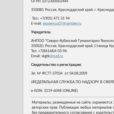
ОГРН 1072300002444
350080, Россия, Краснодарский край, г. Краснодар
Тел.: +7(905) 471 31 94
E-mail:
akademus07@rambler.ru
Учредитель:
АНПОО "Северо-Кубанский Гуманитарно-Техноло
350020, Россия, Краснодарский край, Станица Ку
Тел. +7(86168)4 03-96
Email: skgtk
@mail.ru
Свидетельство о регистрации:
Эл. № ФС77-37034 от 04.08.2009
(ФЕДЕРАЛЬНАЯ СЛУЖБА ПО НАДЗОРУ В СФ
e-ISSN: 2219-6048 (ONLINE)
Материалы, размещенные на сайте, охраняются 
авторских прав. Публикация любых материалов 
без предварительного согласования с издательс