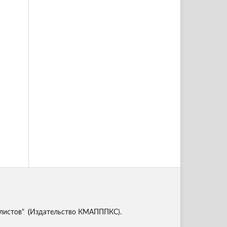
листов"
(
Издательство КМАПППКС).