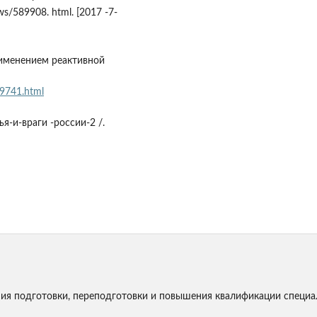
s/589908. html. [2017 -7-
рименением реактивной
9741.html
я-и-враги -россии-2 /.
я подготовки, переподготовки и повышения квалификации специа