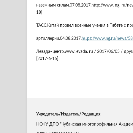
наземным силам.07.08.2017.http://www. ng. ru/new
18]
TACC.Китай провел военные учения в Тибете с п
артиллерии.04.08.2017.
https://www.ng.ru/news/58
Левада–центр.www.levada. ru / 2017/06/05 / друзь
[2017-6-15]
Учредитель/Издатель/Редакция
:
НОЧУ ДПО "Кубанская многопрофильная Академи