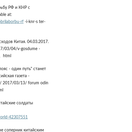
ьбу РФ и КНР с
ble at:
brilaborbu-rf
-i-knr-s ter-
ходов Китая. 04.03.2017.
2017/03/04/v-gosdume -
a。html
ояс - один путь" станет
ийская газета -
u/ 2017/03/13/ forum odin
ml
итайские солдаты
world-42307551
е соперник китайским