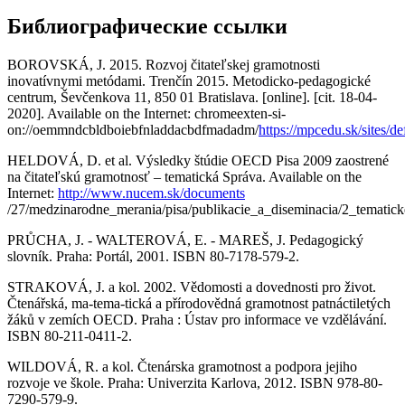
Библиографические ссылки
BOROVSKÁ, J. 2015. Rozvoj čitateľskej gramotnosti
inovatívnymi metódami. Trenčín 2015. Metodicko-pedagogické
centrum, Ševčenkova 11, 850 01 Bratislava. [online]. [cit. 18-04-
2020]. Available on the Internet: chromeexten-si-
on://oemmndcbldboiebfnladdacbdfmadadm/
https://mpcedu.sk/sites/
HELDOVÁ, D. et al. Výsledky štúdie OECD Pisa 2009 zaostrené
na čitateľskú gramotnosť – tematická Správa. Available on the
Internet:
http://www.nucem.sk/documents
/27/medzinarodne_merania/pisa/publikacie_a_diseminacia/2_tematic
PRŮCHA, J. - WALTEROVÁ, E. - MAREŠ, J. Pedagogický
slovník. Praha: Portál, 2001. ISBN 80-7178-579-2.
STRAKOVÁ, J. a kol. 2002. Vědomosti a dovednosti pro život.
Čtenářská, ma-tema-tická a přírodovědná gramotnost patnáctiletých
žáků v zemích OECD. Praha : Ústav pro informace ve vzdělávání.
ISBN 80-211-0411-2.
WILDOVÁ, R. a kol. Čtenárska gramotnost a podpora jejiho
rozvoje ve škole. Praha: Univerzita Karlova, 2012. ISBN 978-80-
7290-579-9.