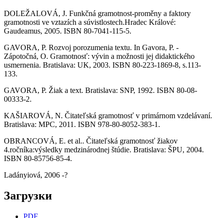
DOLEŽALOVÁ, J. Funkčná gramotnost-proměny a faktory
gramotnosti ve vztazích a súvistlostech.Hradec Králové:
Gaudeamus, 2005. ISBN 80-7041-115-5.
GAVORA, P. Rozvoj porozumenia textu. In Gavora, P. -
Zápotočná, O. Gramotnosť: vývin a možnosti jej didaktického
usmernenia. Bratislava: UK, 2003. ISBN 80-223-1869-8, s.113-
133.
GAVORA, P. Žiak a text. Bratislava: SNP, 1992. ISBN 80-08-
00333-2.
KAŠIAROVÁ, N. Čitateľská gramotnosť v primárnom vzdelávaní.
Bratislava: MPC, 2011. ISBN 978-80-8052-383-1.
OBRANCOVÁ, E. et al.. Čitateľská gramotnosť žiakov
4.ročníka:výsledky medzinárodnej štúdie. Bratislava: ŠPU, 2004.
ISBN 80-85756-85-4.
Ladányiová, 2006 -?
Загрузки
PDF