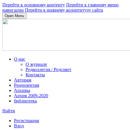
Перейти к основному контенту
Перейти к главному меню
навигации
Перейти к нижнему колонтитулу сайта
Open Menu
О нас
О журнале
Редколлегия / Редсовет
Контакты
Авторам
Рецензентам
Архивы
Архив 2009-2020
библиотека
Найти
Регистрация
Вход