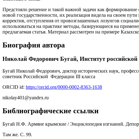
Предстояло решение и такой важной задачи как формирование 
новой государственности, их реализация видела на своем пути
корректив, отступления от провозглашенных лозунгов социалист
использоваться на практике методы, базирующиеся на примене
предлагаемая статья. Материал рассмотрен на примере Казахс
Биография автора
Николай Федорович Бугай,
Институт российской
Бугай Николай Федорович, доктор исторических наук, професс
советник Российской Федерации III класса
ORCID id:
https://orcid.org/0000-0002-8363-1638
nikolay401@yandex.ru
Библиографические ссылки
Бугай Н.Ф. Армяне крымские / Энциклопедия изгнаний. Депортац
Там же. С. 99.