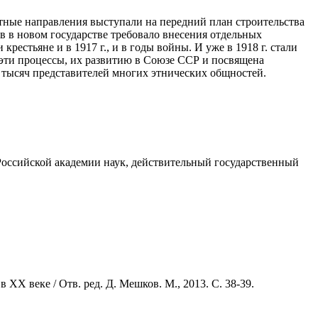
тные направления выступали на передний план строительства
ов в новом государстве требовало внесения отдельных
естьяне и в 1917 г., и в годы войны. И уже в 1918 г. стали
 эти процессы, их развитию в Союзе ССР и посвящена
 тысяч представителей многих этнических общностей.
Российской академии наук, действительный государственный
Х веке / Отв. ред. Д. Мешков. М., 2013. С. 38-39.