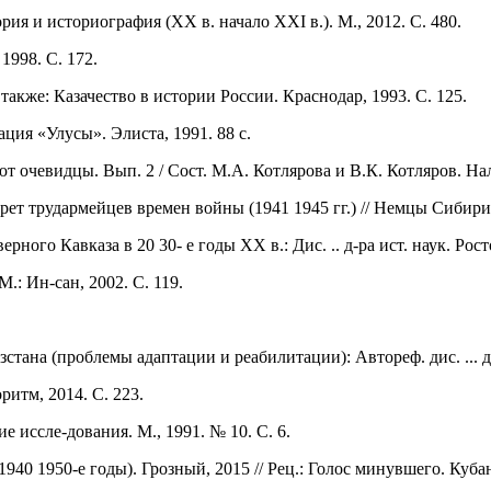
я и историография (ХХ в. начало ХХI в.). М., 2012. С. 480.
1998. С. 172.
также: Казачество в истории России. Краснодар, 1993. С. 125.
ция «Улусы». Элиста, 1991. 88 с.
т очевидцы. Вып. 2 / Сост. М.А. Котлярова и В.К. Котляров. Нал
т трудармейцев времен войны (1941 1945 гг.) // Немцы Сибири: 
го Кавказа в 20 30- е годы ХХ в.: Дис. .. д-ра ист. наук. Росто
: Ин-сан, 2002. С. 119.
на (проблемы адаптации и реабилитации): Автореф. дис. ... д-р
ритм, 2014. С. 223.
 иссле-дования. М., 1991. № 10. С. 6.
0 1950-е годы). Грозный, 2015 // Рец.: Голос минувшего. Кубан