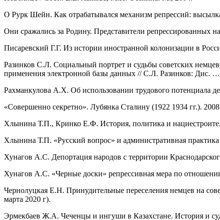
О Рурк Шейн. Как отрабатывался механизм репрессий: высылка те
Они сражались за Родину. Представители репрессированных н
Писаревский Г.Г. Из истории иностранной колонизации в Росси
Разинков С.Л. Социальный портрет и судьбы советских немцев-
применения электронной базы данных // С.Л. Разинков: Дис. … к
Рахманкулова А.Х. Об использовании трудового потенциала деп
«Совершенно секретно». Лубянка Сталину (1922 1934 гг.). 2008. Т
Хлынина Т.П., Кринко Е.Ф. История, политика и нациестроител
Хлынина Т.П. «Русский вопрос» и административная практика е
Хунагов А.С. Депортация народов с территории Краснодарского к
Хунагов А.С. «Черные доски» репрессивная мера по отношению 
Чернолуцкая Е.Н. Принудительные переселения немцев на совет
марта 2020 г).
Эрмекбаев Ж.А. Чеченцы и ингуши в Казахстане. История и суд