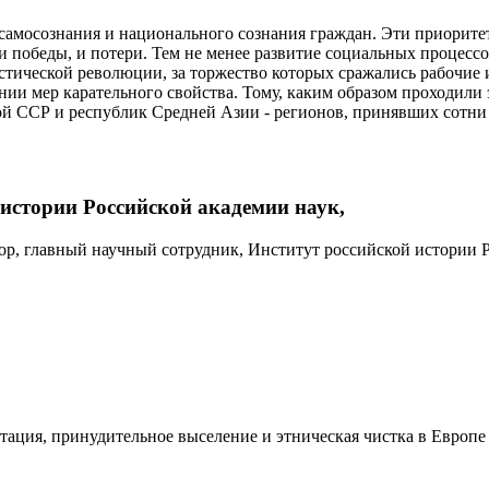
самосознания и национального сознания граждан. Эти приорите
 и победы, и потери. Тем не менее развитие социальных процесс
ической революции, за торжество которых сражались рабочие и кр
нии мер карательного свойства. Тому, каким образом проходили
кой ССР и республик Средней Азии ‑ регионов, принявших сотни
 истории Российской академии наук,
ор, главный научный сотрудник, Институт российской истории 
ия, принудительное выселение и этническая чистка в Европе в Х