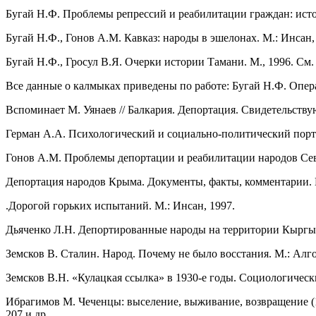
Бугай Н.Ф. Проблемы репрессий и реабилитации граждан: истори
Бугай Н.Ф., Гонов А.М. Кавказ: народы в эшелонах. М.: Инсан, 
Бугай Н.Ф., Гросул В.Я. Очерки истории Тамани. М., 1996. См. 
Все данные о калмыках приведены по работе: Бугай Н.Ф. Опера
Вспоминает М. Уянаев // Балкария. Депортация. Свидетельствую
Герман А.А. Психологический и социально-политический портре
Гонов А.М. Проблемы депортации и реабилитации народов Северно
Депортация народов Крыма. Документы, факты, комментарии. М.
.Дорогой горьких испытаний. М.: Инсан, 1997.
Дьяченко Л.Н. Депортированные народы на территории Кыргызста
Земсков В. Сталин. Народ. Почему не было восстания. М.: Алго
Земсков В.Н. «Кулацкая ссылка» в 1930-е годы. Социологические
Ибрагимов М. Чеченцы: выселение, выживание, возвращение (194
207 и др.