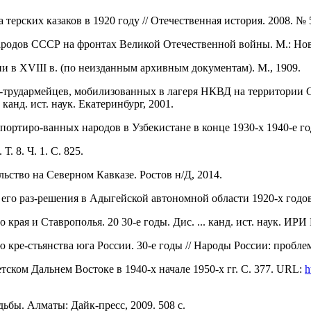
рских казаков в 1920 году // Отечественная история. 2008. № 5.
ародов СССР на фронтах Великой Отечественной войны. М.: Нов
и в XVIII в. (по неизданным архивным документам). М., 1909.
трудармейцев, мобилизованных в лагеря НКВД на территории Све
анд. ист. наук. Екатеринбург, 2001.
ортиро-ванных народов в Узбекистане в конце 1930-х 1940-е год
. 8. Ч. 1. С. 825.
ьство на Северном Кавказе. Ростов н/Д, 2014.
го раз-решения в Адыгейской автономной области 1920-х годов /
рая и Ставрополья. 20 30-е годы. Дис. ... канд. ист. наук. ИРИ Р
кре-стьянства юга России. 30-е годы // Народы России: проблем
ском Дальнем Востоке в 1940-х начале 1950-х гг. С. 377. URL:
h
ьбы. Алматы: Дайк-пресс, 2009. 508 с.