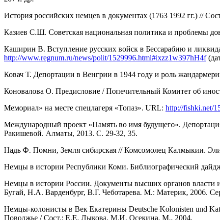
История российских немцев в документах (1763 1992 гг.) // Сост.
Казиев С.Ш. Советская национальная политика и проблемы довери
Каширин В. Вступление русских войск в Бессарабию и ликвида
http://www.regnum.ru/news/polit/1529996.html#ixzz1w397hH4f
(да
Ковач Т. Депортации в Венгрии в 1944 году и роль жандармерии
Коновалова О. Предисловие / Попечительный Комитет об иностр
Мемориал» на месте спецлагеря «Топаз». URL:
http://fishki.net
Международный проект «Память во имя будущего». Депортация н
Ракишевой. Алматы, 2013. С. 29-32, 35.
Надь Ф. Помни, Земля сибирская // Комсомолец Калмыкии. Элист
Немцы в истории Республики Коми. Библиографический дайджест
Немцы в истории России. Документы высших органов власти и во
Бугай, Н.А. Варденбург, В.Г. Чеботарева. М.: Материк, 2006. Се
Немцы-колонисты в Век Екатерины Deutsche Kolonisten und Kath
Поволжье / Сост.: Е.Е. Лыкова, М.И. Осекина. М., 2004.