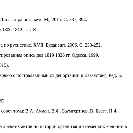
 .. д-ра ист. наук. М., 2015. С. 337, 394.
 1806 1812 гг. URL:
 по русистике. XVII. Будапешт, 2006. С. 230-252.
рованная опись дел 1819 1826 гг. Одесса, 1999.
015).
рвью с пострадавшими от депортации в Казахстан). Ред. Б.
52.
овет тома: В.А. Ауман, В.Ф. Баумгертнер, В. Бретт, Н.Ф.
ива древних актов по истории организации немецких колоний в