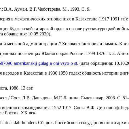
: В.А. Ауман, В.Г. Чеботарева. М., 1993. С. 9.
я в межэтнических отношениях в Казахстане (1917 1991 гг.): Дис.
ция Буджакской татарской орды в начале русско-турецкой войны
та обращения: 10.05.2020).
 и мест-ной администрации // Холокост: история и память. Книга
анных поселенцах Южного края России. 1799 1876. Т. 2. Анноти
/1587096-amerikanskij-gulag-a-oni-vsyo-o-st
. (дата обращения: 10.10.2
ародов в Казахстан в 1930 1950 годах: общность истории (инте
а, 1988. 13 авг.
 / Сост. Л.В. Давыдова, М.Г. Лапина. Сыктывкар, 2008. С. 51-
енного командования. 1552 1917. Сост.: В.Ф. Дизендорф. Ред. с
р.: Россия, ХХ век.
arinas Jahrhundert: Сб. док. Российского государственного арх