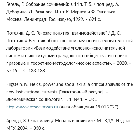
Гегель, Г. Собрание сочинений: в 14 т. Т. 5. / под ред. А.
Деборина, Д. Рязанова; Ин-т К. Маркса и Ф. Энгельса. -
Москва; Ленинград: Гос. изд-во, 1929. – 691 c.
Потехин, Д. С. Генезис понятия "взаимодействие" / Д. С.
Потехин // Вестник общественной научно-исследовательской
лаборатории «Взаимодействие уголовно-исполнительной
системы с институтами гражданского общества: историко-
правовые и теоретико-методологические аспекты». – 2020. –
№ 19. – С. 133-138.
Fligstein, N. Fields, power and social skills: a critical analysis of the
new insti-tutional currents [Электронный ресурс]. –
Экономическая социология. Т. 1. № 1. – URL:
http://www.ecsoc.msses.ru
(дата обращения 19.01.2020).
Арендт, Х. О насилии // Мораль в политике. М.: КДУ: Изд-во
МГУ, 2004. – 330 c.