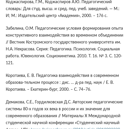
Коджаспирова, Г.М., Коджаспиров А.Ю. Педагогический
словарь: Для студ. высш. и сред. пед. учеб. заведений. — М.:
И; М.: Издательский центр «Академия», 2000. – 176 с.
Забелина, О.М. Педагогические условия формирования опыта
конструктивного взаимодействия во временном объединении
// Вестник Костромского государственного университета им.
Н.А. Некрасова. Серия: Педагогика. Психология. Социальная
работа. Ювенология. Социокинетика. 2010. Т. 16. № 3. С. 120-
121.
Коротаева, Е. В. Педагогика взаимодействия в современном
образова-тельном процессе : дис. … д-ра пед. наук / Е. В.
Коротаева. – Екатерин-бург, 2000. – С. 74–76.
Демакова, С.Е., Гордилковская Д.С. Авторские педагогические
системы 80-х годов xx века в россии и их значение для
современного образования // Материалы X Международной
студенческой научной конференции «Студенческий научный