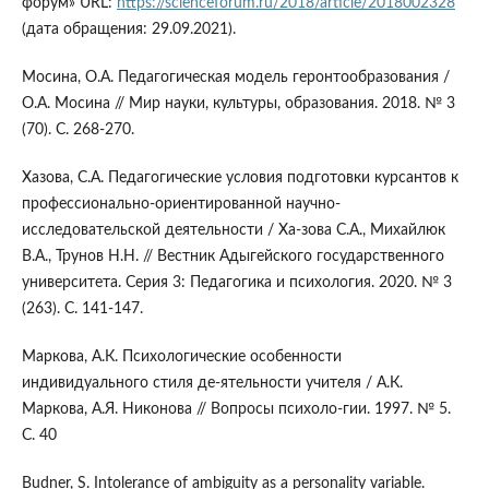
форум» URL:
https://scienceforum.ru/2018/article/2018002328
(дата обращения: 29.09.2021).
Мосина, О.А. Педагогическая модель геронтообразования /
О.А. Мосина // Мир науки, культуры, образования. 2018. № 3
(70). С. 268-270.
Хазова, С.А. Педагогические условия подготовки курсантов к
профессионально-ориентированной научно-
исследовательской деятельности / Ха-зова С.А., Михайлюк
В.А., Трунов Н.Н. // Вестник Адыгейского государственного
университета. Серия 3: Педагогика и психология. 2020. № 3
(263). С. 141-147.
Маркова, А.К. Психологические особенности
индивидуального стиля де-ятельности учителя / А.К.
Маркова, А.Я. Никонова // Вопросы психоло-гии. 1997. № 5.
С. 40
Budner, S. Intolerance of ambiguity as a personality variable.