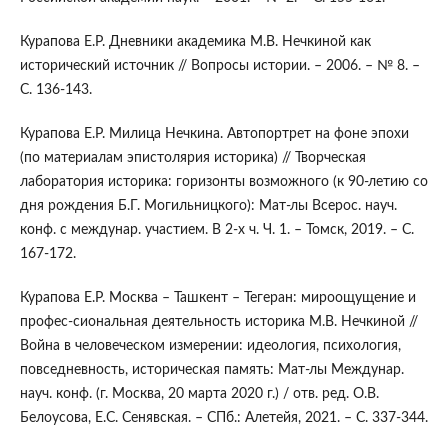
Курапова Е.Р. Дневники академика М.В. Нечкиной как
исторический источник // Вопросы истории. – 2006. – № 8. –
С. 136-143.
Курапова Е.Р. Милица Нечкина. Автопортрет на фоне эпохи
(по материалам эпистолярия историка) // Творческая
лаборатория историка: горизонты возможного (к 90-летию со
дня рождения Б.Г. Могильницкого): Мат-лы Всерос. науч.
конф. с междунар. участием. В 2-х ч. Ч. 1. – Томск, 2019. – С.
167-172.
Курапова Е.Р. Москва – Ташкент – Тегеран: мироощущение и
профес-сиональная деятельность историка М.В. Нечкиной //
Война в человеческом измерении: идеология, психология,
повседневность, историческая память: Мат-лы Междунар.
науч. конф. (г. Москва, 20 марта 2020 г.) / отв. ред. О.В.
Белоусова, Е.С. Сенявская. – СПб.: Алетейя, 2021. – С. 337-344.