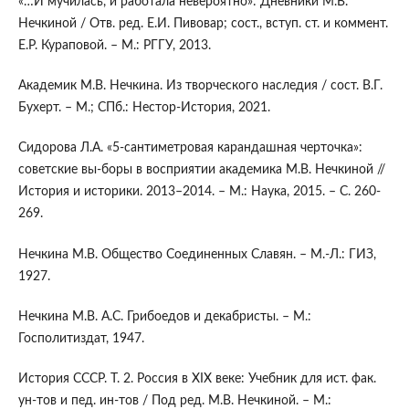
«…И мучилась, и работала невероятно»: Дневники М.В.
Нечкиной / Отв. ред. Е.И. Пивовар; сост., вступ. ст. и коммент.
Е.Р. Кураповой. – М.: РГГУ, 2013.
Академик М.В. Нечкина. Из творческого наследия / сост. В.Г.
Бухерт. – М.; СПб.: Нестор-История, 2021.
Сидорова Л.А. «5-сантиметровая карандашная черточка»:
советские вы-боры в восприятии академика М.В. Нечкиной //
История и историки. 2013–2014. – М.: Наука, 2015. – С. 260-
269.
Нечкина М.В. Общество Соединенных Славян. – М.-Л.: ГИЗ,
1927.
Нечкина М.В. А.С. Грибоедов и декабристы. – М.:
Госполитиздат, 1947.
История СССР. Т. 2. Россия в XIX веке: Учебник для ист. фак.
ун-тов и пед. ин-тов / Под ред. М.В. Нечкиной. – М.: