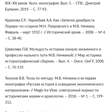
XIX–XX веков: Колл. монография. Вып. 5. – СПб.: Дмитрий
Буланин, 2019. – С. 77-93.
Курапова Е.Р., Чернобаев А.А. Как «Записки декабриста
Лорера» по-ссорили М.Н. Покровского и М.В. Нечкину.
Февраль – март 1932 г. // Исторический архив. – 2008. – № 4.
– С. 38-40.
Шевелева П.В. Молодость историка (начало жизненного и
профессио-нального пути М.В. Нечкиной) // Мир историка:
историографический сборник. – Вып. 4. – Омск: ОмГУ, 2008.
– С. 76-119.
Тихонов В.В. Тоска по методу: М.В. Нечкина и ее первая
монография «Русская история в освещении экономического
материализма» // Magis-tra Vitae: электронный журнал по
историческим наукам и археологии. – 2018. – № 1. – С. 199-
212.