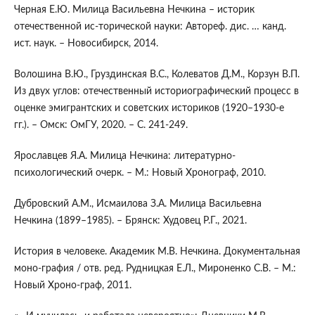
Черная Е.Ю. Милица Васильевна Нечкина – историк
отечественной ис-торической науки: Автореф. дис. … канд.
ист. наук. – Новосибирск, 2014.
Волошина В.Ю., Груздинская В.С., Колеватов Д.М., Корзун В.П.
Из двух углов: отечественный историографический процесс в
оценке эмигрантских и советских историков (1920–1930-е
гг.). – Омск: ОмГУ, 2020. – С. 241-249.
Ярославцев Я.А. Милица Нечкина: литературно-
психологический очерк. – М.: Новый Хронограф, 2010.
Дубровский А.М., Исмаилова З.А. Милица Васильевна
Нечкина (1899–1985). – Брянск: Худовец Р.Г., 2021.
История в человеке. Академик М.В. Нечкина. Документальная
моно-графия / отв. ред. Рудницкая Е.Л., Мироненко С.В. – М.:
Новый Хроно-граф, 2011.