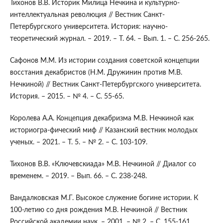
Тихонов В.В. Историк Милица Нечкина и культурно-
интеллектуальная революция // Вестник Санкт-
Петербургского университета. История: научно-
теоретический журнал. – 2019. – Т. 64. – Вып. 1. – С. 256-265.
Сафонов М.М. Из истории создания советской концепции
восстания декабристов (Н.М. Дружинин против М.В.
Нечкиной) // Вестник Санкт-Петербургского университета.
История. – 2015. – № 4. – С. 55-65.
Королева А.А. Концепция декабризма М.В. Нечкиной как
историогра-фический миф // Казанский вестник молодых
ученых. – 2021. – Т. 5. – № 2. – С. 103-109.
Тихонов В.В. «Ключевскиада» М.В. Нечкиной // Диалог со
временем. – 2019. – Вып. 66. – С. 238-248.
Вандалковская М.Г. Высокое служение богине истории. К
100-летию со дня рождения М.В. Нечкиной // Вестник
Российской академии наук. – 2001. – № 2. – С. 155-161.