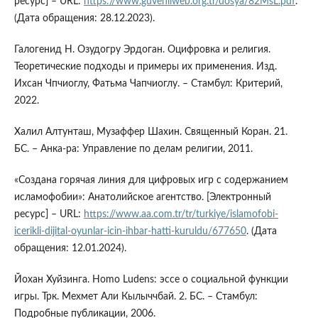
ресурс] – URL:
https://www.guvenliweb.org.tr/dosya/82MsL.pdf
.
(Дата обращения: 28.12.2023).
Галогенид Н. Озудогру Эрдоган. Оцифровка и религия.
Теоретические подходы и примеры их применения. Изд.
Ихсан Чпчиоглу, Фатьма Чапчиоглу. – Стамбул: Критерий,
2022.
Халил Алтунташ, Музаффер Шахин. Священный Коран. 21.
БС. – Анка-ра: Управление по делам религии, 2011.
«Создана горячая линия для цифровых игр с содержанием
исламофобии»: Анатолийское агентство. [Электронный
ресурс] – URL:
https://www.aa.com.tr/tr/turkiye/islamofobi-
icerikli-dijital-oyunlar-icin-ihbar-hatti-kuruldu/677650
. (Дата
обращения: 12.01.2024).
Йохан Хуйзинга. Homo Ludens: эссе о социальной функции
игры. Трк. Мехмет Али Кылыччбай. 2. БС. – Стамбул:
Подробные публикации, 2006.