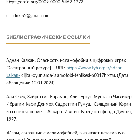
https://orcid.org/0009-0000-5462-1273
elif.clnk.52@gmail.com
БИБЛИОГРАФИЧЕСКИЕ ССЫЛКИ
Аднан Калкан. Опасность исламофобии в цифровых играх
[Электронный ресурс] – URL:
https://www.tyb.org.tr/adnan-
kalkan-
dijital-oyunlarda-islamofobi-tehlikesi-60017h.хтм. (Дата
обращения: 12.01.2024).
Али Озек, Хайреттин Караман, Али Тургут, Мустафа Чагликер,
Ибрагим Кафи Денмез, Садреттин Гумуш. Священный Коран
и его объяснение. – Анкара: Изд-во Турецкого фонда Диянет,
1997.
«Игры, связанные с исламофобией, вызывают негативную