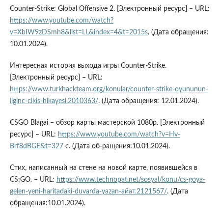
Counter-Strike: Global Offensive 2. [Электронный ресурс] – URL:
https://www.youtube.com/watch?
v=XbIW9zDSmh8&list=LL&index=4&t=2015s
. (Дата обращения:
10.01.2024).
Интересная история выхода игры Counter-Strike.
[Электронный ресурс] – URL:
https://www.turkhackteam.org/konular/counter-strike-oyununun-
ilginc-cikis-hikayesi.2010363/
. (Дата обращения: 12.01.2024).
CSGO Blagai – обзор карты мастерской 1080p. [Электронный
ресурс] – URL:
https://www.youtube.com/watch?v=Hv-
Brf8dBGE&t=327
с. (Дата об-ращения:10.01.2024).
Стих, написанный на стене на новой карте, появившейся в
CS:GO. – URL:
https://www.technopat.net/sosyal/konu/cs-goya-
gelen-yeni-haritadaki-duvarda-yazan-айат.2121567/
. (Дата
обращения:10.01.2024).