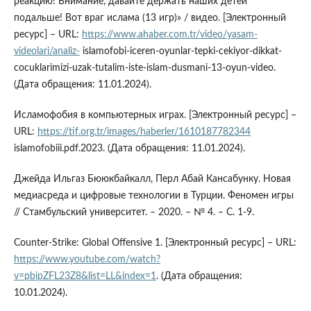
реакцию! Внимание, давайте держать наших детей
подальше! Вот враг ислама (13 игр)» / видео. [Электронный
ресурс] – URL:
https://www.ahaber.com.tr/video/yasam-
videolari/analiz-
islamofobi-iceren-oyunlar-tepki-cekiyor-dikkat-
cocuklarimizi-uzak-tutalim-iste-islam-dusmani-13-oyun-video.
(Дата обращения: 11.01.2024).
Исламофобия в компьютерных играх. [Электронный ресурс] –
URL:
https://tif.org.tr/images/haberler/1610187782344
islamofobiii.pdf.2023. (Дата обращения: 11.01.2024).
Джейда Ильгаз Бююкбайкалл, Перл Абай Кансабунку. Новая
медиасреда и цифровые технологии в Турции. Феномен игры
// Стамбульский университет. – 2020. – № 4. – С. 1-9.
Counter-Strike: Global Offensive 1. [Электронный ресурс] – URL:
https://www.youtube.com/watch?
v=pbipZFL23Z8&list=LL&index=1
. (Дата обращения:
10.01.2024).