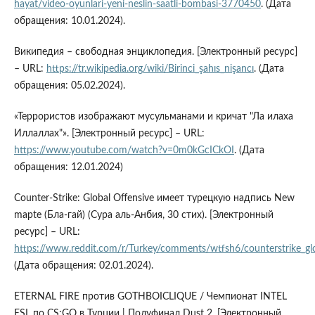
hayat/video-oyunlari-yeni-neslin-saatli-bombasi-3770450
. (Дата
обращения: 10.01.2024).
Википедия – свободная энциклопедия. [Электронный ресурс]
– URL:
https://tr.wikipedia.org/wiki/Birinci_şahıs_nişancı
. (Дата
обращения: 05.02.2024).
«Террористов изображают мусульманами и кричат "Ла илаха
Иллаллах"». [Электронный ресурс] – URL:
https://www.youtube.com/watch?v=0m0kGcICkOI
. (Дата
обращения: 12.01.2024)
Counter-Strike: Global Offensive имеет турецкую надпись New
mapte (Бла-гай) (Сура аль-Анбия, 30 стих). [Электронный
ресурс] – URL:
https://www.reddit.com/r/Turkey/comments/wtfsh6/counterstrike_gl
(Дата обращения: 02.01.2024).
ETERNAL FIRE против GOTHBOICLIQUE / Чемпионат INTEL
ESL по CS:GO в Турции | Полуфинал Dust 2. [Электронный