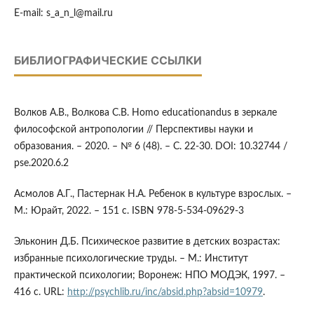
E-mail: s_a_n_l@mail.ru
БИБЛИОГРАФИЧЕСКИЕ ССЫЛКИ
Волков А.В., Волкова С.В. Homo educationandus в зеркале
философской антропологии // Перспективы науки и
образования. – 2020. – № 6 (48). – C. 22-30. DOI: 10.32744 /
pse.2020.6.2
Асмолов А.Г., Пастернак Н.А. Ребенок в культуре взрослых. –
М.: Юрайт, 2022. – 151 с. ISBN 978-5-534-09629-3
Эльконин Д.Б. Психическое развитие в детских возрастах:
избранные психологические труды. – М.: Институт
практической психологии; Воронеж: НПО МОДЭК, 1997. –
416 с. URL:
http://psychlib.ru/inc/absid.php?absid=10979
.