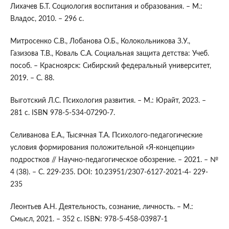
Лихачев Б.Т. Социология воспитания и образования. – М.:
Владос, 2010. – 296 с.
Митросенко С.В., Лобанова О.Б., Колокольникова З.У.,
Газизова Т.В., Коваль С.А. Социальная защита детства: Учеб.
пособ. – Красноярск: Сибирский федеральный университет,
2019. – С. 88.
Выготский Л.С. Психология развития. – М.: Юрайт, 2023. –
281 с. ISBN 978-5-534-07290-7.
Селиванова Е.А., Тысячная Т.А. Психолого-педагогические
условия формирования положительной «Я-концепции»
подростков // Научно-педагогическое обозрение. – 2021. – №
4 (38). – С. 229-235. DOI: 10.23951/2307-6127-2021-4- 229-
235
Леонтьев А.Н. Деятельность, сознание, личность. – М.:
Смысл, 2021. – 352 с. ISBN: 978-5-458-03987-1