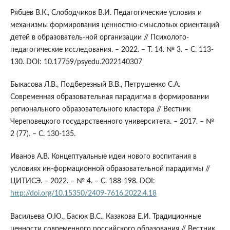
Рябцев В.К., Слободчиков В.И. Педагогические условия и
механизмы формирования ценностно-смысловых ориентаций
детей в образователь-ной организации // Психолого-
педагогические исследования. – 2022. – Т. 14. № 3. – С. 113-
130. DOI: 10.17759/psyedu.2022140307
Быкасова Л.В., Подберезный В.В., Петрушенко С.А.
Современная образовательная парадигма в формировании
регионального образовательного кластера // Вестник
Череповецкого государственного университета. – 2017. – №
2 (77). – С. 130-135.
Иванов А.В. Концептуальные идеи нового воспитания в
условиях ин-формационной образовательной парадигмы //
ЦИТИСЭ. – 2022. – № 4. – С. 188-198. DOI:
http://doi.org/10.15350/2409-7616.2022.4.18
Васильева О.Ю., Басюк В.С., Казакова Е.И. Традиционные
ценности современного российского образования // Вестник